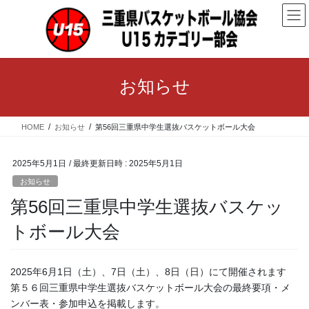
コ
ナ
ン
ビ
テ
ゲ
ン
ー
ツ
シ
へ
ョ
お知らせ
ス
ン
キ
に
ッ
移
HOME
お知らせ
第56回三重県中学生選抜バスケットボール大会
プ
動
2025年5月1日
/ 最終更新日時 :
2025年5月1日
お知らせ
第56回三重県中学生選抜バスケッ
トボール大会
2025年6月1日（土）、7日（土）、8日（日）にて開催されます
第５６回三重県中学生選抜バスケットボール大会の最終要項・メ
ンバー表・参加申込を掲載します。