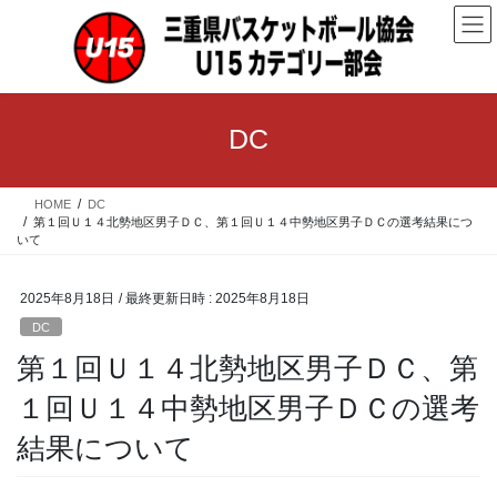
コ
ナ
ン
ビ
テ
ゲ
ン
ー
ツ
シ
へ
ョ
DC
ス
ン
キ
に
ッ
移
HOME
DC
プ
動
第１回Ｕ１４北勢地区男子ＤＣ、第１回Ｕ１４中勢地区男子ＤＣの選考結果につ
いて
2025年8月18日
/ 最終更新日時 :
2025年8月18日
DC
第１回Ｕ１４北勢地区男子ＤＣ、第
１回Ｕ１４中勢地区男子ＤＣの選考
結果について