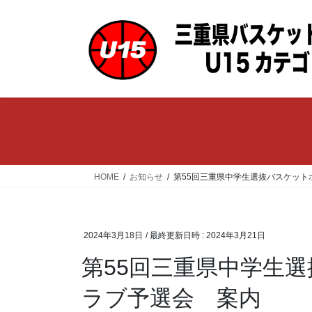
コ
ナ
ン
ビ
テ
ゲ
ン
ー
ツ
シ
へ
ョ
ス
ン
キ
に
ッ
移
プ
動
HOME
お知らせ
第55回三重県中学生選抜バスケット
2024年3月18日
/ 最終更新日時 :
2024年3月21日
第55回三重県中学生
ラブ予選会 案内